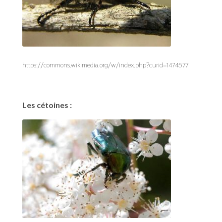
https://commons.wikimedia.org/w/index.php?curid=1474577
Les cétoines :