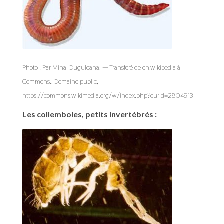
Photo : Par Mihai Duguleana; — Transféré de en.wikipedia à
Commons., Domaine public,
https://commons.wikimedia.org/w/index.php?curid=2804913
Les collemboles, petits invertébrés :