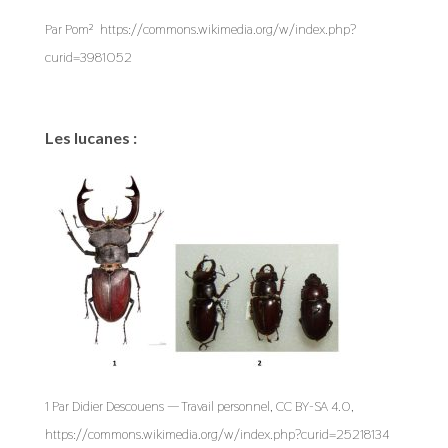
Par Pom² https://commons.wikimedia.org/w/index.php?
curid=3981052
Les lucanes :
1 Par Didier Descouens — Travail personnel, CC BY-SA 4.0,
https://commons.wikimedia.org/w/index.php?curid=25218134