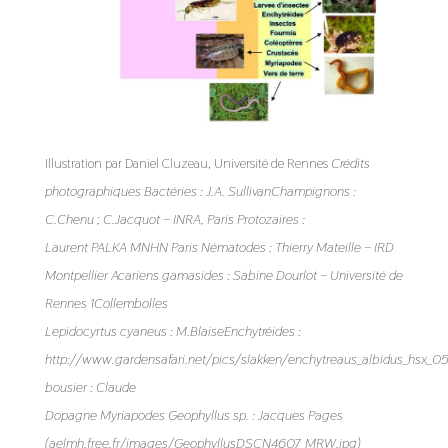
Illustration par Daniel Cluzeau, Université de Rennes
Crédits
photographiques Bactéries : J.A. SullivanChampignons :
C.Chenu ; C.Jacquot – INRA, Paris Protozaires :
Laurent PALKA MNHN Paris Nématodes : Thierry Mateille – IRD
Montpellier Acariens gamasides : Sabine Dourlot – Université de
Rennes 1Collembolles
Lepidocyrtus cyaneus : M.BlaiseEnchytréides :
http://www.gardensafari.net/pics/slakken/enchytreaus_albidus_hsx_0
bousier : Claude
Dopagne Myriapodes Geophyllus sp. : Jacques Pages
(aelmh.free.fr/images/GeophyllusDSCN4607_MRW.jpg)