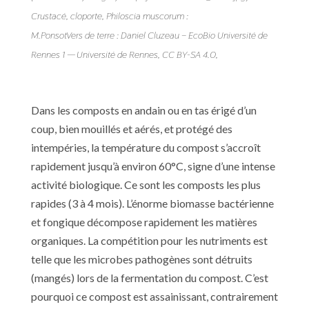
Crustacé, cloporte, Philoscia muscorum :
M.PonsotVers de terre : Daniel Cluzeau – EcoBio Université de
Rennes 1 — Université de Rennes, CC BY-SA 4.0,
Dans les composts en andain ou en tas érigé d’un
coup, bien mouillés et aérés, et protégé des
intempéries, la température du compost s’accroît
rapidement jusqu’à environ 60°C, signe d’une intense
activité biologique. Ce sont les composts les plus
rapides (3 à 4 mois). L’énorme biomasse bactérienne
et fongique décompose rapidement les matières
organiques. La compétition pour les nutriments est
telle que les microbes pathogènes sont détruits
(mangés) lors de la fermentation du compost. C’est
pourquoi ce compost est assainissant, contrairement