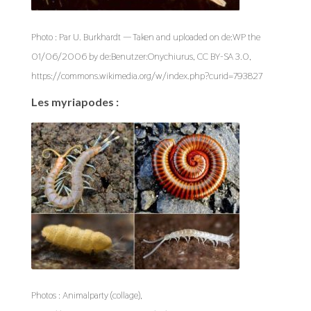
Photo : Par U. Burkhardt — Taken and uploaded on de:WP the
01/06/2006 by de:Benutzer:Onychiurus, CC BY-SA 3.0,
https://commons.wikimedia.org/w/index.php?curid=793827
Les myriapodes :
Photos : Animalparty (collage),