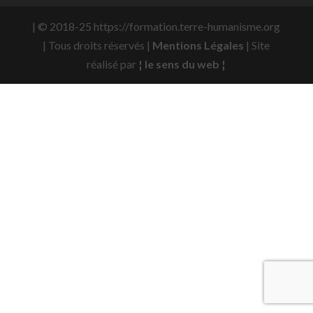
| © 2018-25 https://formation.terre-humanisme.org
| Tous droits réservés |
Mentions Légales
| Site
réalisé par
¦ le sens du web ¦