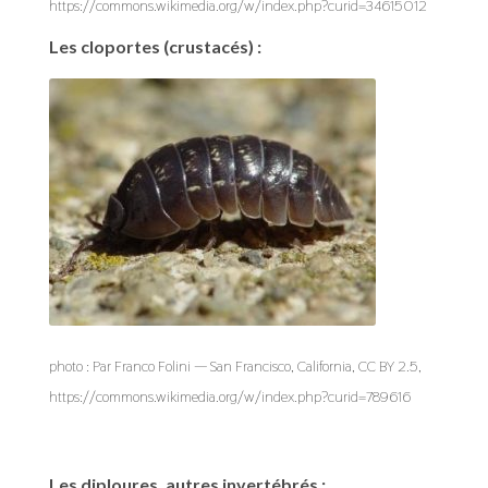
https://commons.wikimedia.org/w/index.php?curid=34615012
Les cloportes (crustacés) :
photo : Par Franco Folini — San Francisco, California, CC BY 2.5,
https://commons.wikimedia.org/w/index.php?curid=789616
Les diploures, autres invertébrés :