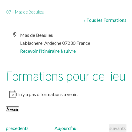
07 – Mas de Beaulieu
« Tous les Formations
Adresse
Mas de Beaulieu
Lablachère
,
Ardèche
07230
France
Recevoir l’Itinéraire à suivre
Formations pour ce lieu
Il n’y a pas d’formations à venir.
Notice
À venir
Sélectionnez
une
Formations
Formations
précédents
Aujourd’hui
suivants
date.