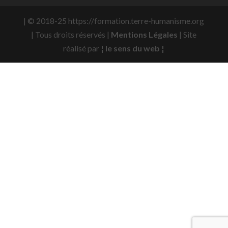
| © 2018-25 https://formation.terre-humanisme.org
| Tous droits réservés |
Mentions Légales
| Site
réalisé par
¦ le sens du web ¦